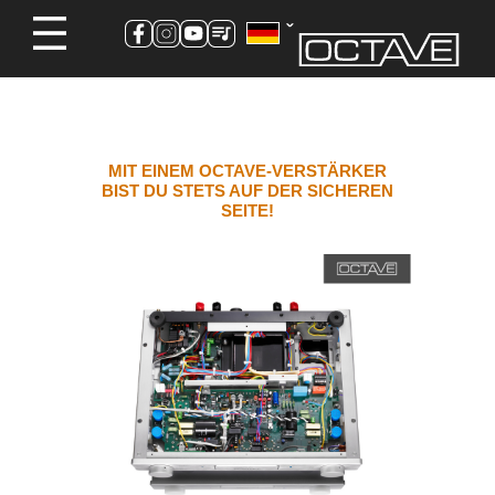
MIT EINEM OCTAVE-VERSTÄRKER
BIST DU STETS AUF DER SICHEREN
SEITE!