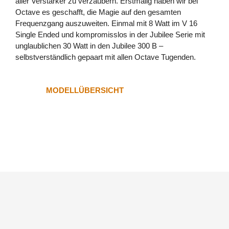
aller Verstärker zu verzaubern. Erstmalig haben wir bei
Octave es geschafft, die Magie auf den gesamten
JUBILEE CLASS A
Frequenzgang auszuweiten. Einmal mit 8 Watt im V 16
Single Ended und kompromisslos in der Jubilee Serie mit
V 70 CLASS A
unglaublichen 30 Watt in den Jubilee 300 B –
NEU
selbstverständlich gepaart mit allen Octave Tugenden.
JUBILEE MONO ULTIMATE
MODELLÜBERSICHT
V 70 SE