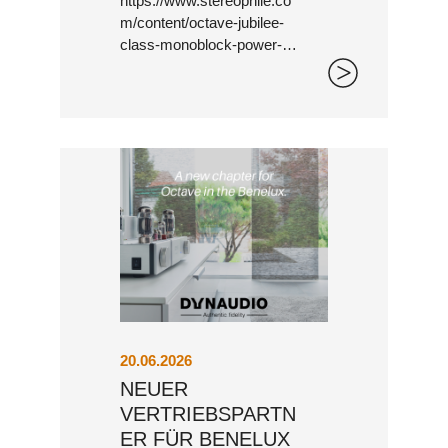
https://www.stereophile.co
m/content/octave-jubilee-
class-monoblock-power-
BLACK BOX PREAMP
amplifier
20.06.2026
NEUER
PHONO EQ.2
VERTRIEBSPARTN
ER FÜR BENELUX