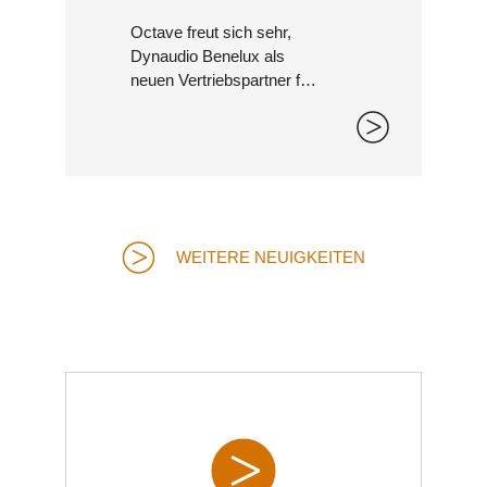
Octave freut sich sehr,
Dynaudio Benelux als
neuen Vertriebspartner für
Belgien, die Niederlande
und Luxemburg
bekanntgeben zu dürfen.
WEITERE NEUIGKEITEN
FILTER 3-P